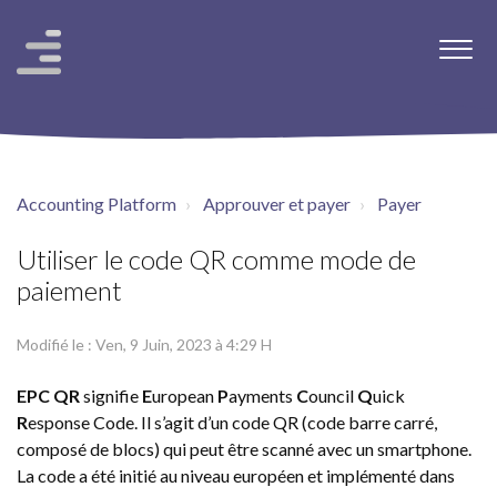
Accounting Platform
Approuver et payer
Payer
Utiliser le code QR comme mode de
paiement
Modifié le : Ven, 9 Juin, 2023 à 4:29 H
EPC QR
signifie
E
uropean
P
ayments
C
ouncil
Q
uick
R
esponse Code. Il s’agit d’un code QR (code barre carré,
composé de blocs) qui peut être scanné avec un smartphone.
La code a été initié au niveau européen et implémenté dans