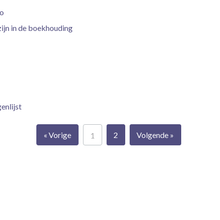
to
ijn in de boekhouding
enlijst
« Vorige
2
Volgende »
1