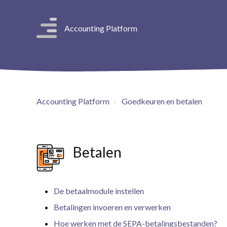
Accounting Platform
Accounting Platform
Goedkeuren en betalen
Betalen
De betaalmodule instellen
Betalingen invoeren en verwerken
Hoe werken met de SEPA-betalingsbestanden?