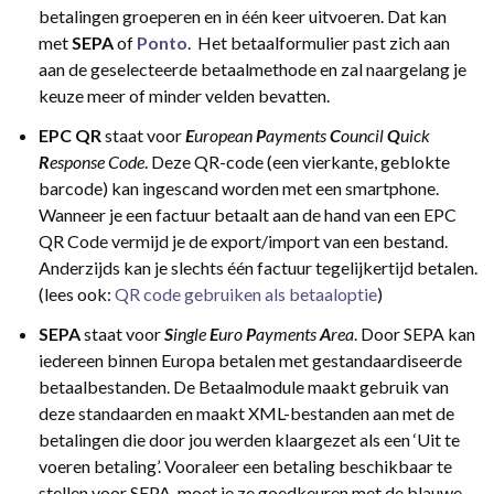
betalingen groeperen en in één keer uitvoeren. Dat kan
met
SEPA
of
Ponto
. Het betaalformulier past zich aan
aan de geselecteerde betaalmethode en zal naargelang je
keuze meer of minder velden bevatten.
EPC QR
staat voor
E
uropean
P
ayments
C
ouncil
Q
uick
R
esponse Code
. Deze QR-code (een vierkante, geblokte
barcode) kan ingescand worden met een smartphone.
Wanneer je een factuur betaalt aan de hand van een EPC
QR Code vermijd je de export/import van een bestand.
Anderzijds kan je slechts één factuur tegelijkertijd betalen.
(lees ook:
QR code gebruiken als betaaloptie
)
SEPA
staat voor
S
ingle
E
uro
P
ayments
A
rea
. Door SEPA kan
iedereen binnen Europa betalen met gestandaardiseerde
betaalbestanden. De Betaalmodule maakt gebruik van
deze standaarden en maakt XML-bestanden aan met de
betalingen die door jou werden klaargezet als een ‘Uit te
voeren betaling’. Vooraleer een betaling beschikbaar te
stellen voor SEPA, moet je ze goedkeuren met de blauwe