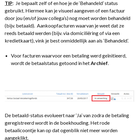
TIP
: Je bepaalt zelf of en hoe je de ‘Behandeld’ status
gebruikt. Hiermee kan je visueel aangeven of een factuur
door jou (en/of jouw collega’s) nog moet worden behandeld
(bijv. betaald). Aankoopfacturen waarvan je weet dat ze
reeds betaald werden (bijv. via domiciliëring of via een
kredietkaart), vink je best onmiddellijk aan als ‘Behandeld’.
Voor facturen waarvoor een betaling werd geïnitieerd,
wordt de betaalstatus getoond in het
Archief
.
De betaald-status evolueert naar ‘Ja’ van zodra de betaling
geregistreerd wordt in de boekhouding. Het rode
betaalicoontje kan op dat ogenblik niet meer worden
aangeklikt.