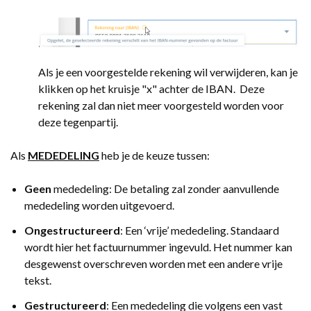
Als je een voorgestelde rekening wil verwijderen, kan je
klikken op het kruisje "x" achter de IBAN. Deze
rekening zal dan niet meer voorgesteld worden voor
deze tegenpartij.
Als
MEDEDELING
heb je de keuze tussen:
Geen
mededeling: De betaling zal zonder aanvullende
mededeling worden uitgevoerd.
Ongestructureerd
: Een ‘vrije’ mededeling. Standaard
wordt hier het factuurnummer ingevuld. Het nummer kan
desgewenst overschreven worden met een andere vrije
tekst.
Gestructureerd
: Een mededeling die volgens een vast