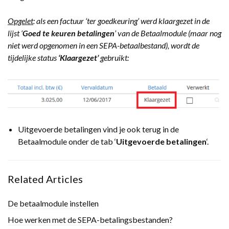
Opgelet
: als een factuur ‘ter goedkeuring’ werd klaargezet in de
lijst ‘
Goed te keuren betalingen
’ van de Betaalmodule (maar nog
niet werd opgenomen in een SEPA-betaalbestand), wordt de
tijdelijke status
‘Klaargezet’
gebruikt:
Uitgevoerde betalingen vind je ook terug in de
Betaalmodule onder de tab ‘
Uitgevoerde betalingen
‘.
Related Articles
De betaalmodule instellen
Hoe werken met de SEPA-betalingsbestanden?