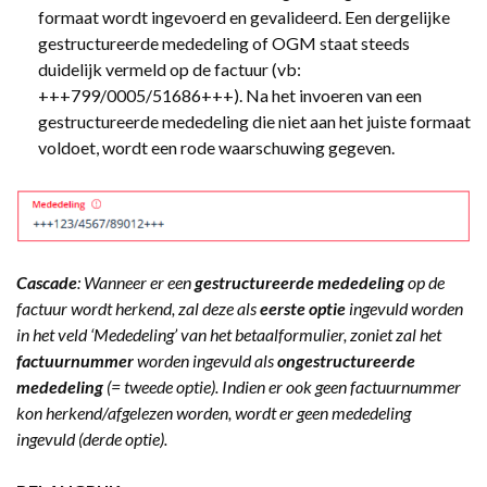
formaat wordt ingevoerd en gevalideerd. Een dergelijke
gestructureerde mededeling of OGM staat steeds
duidelijk vermeld op de factuur (vb:
+++799/0005/51686+++). Na het invoeren van een
gestructureerde mededeling die niet aan het juiste formaat
voldoet, wordt een rode waarschuwing gegeven.
Cascade
: Wanneer er een
gestructureerde mededeling
op de
factuur wordt herkend, zal deze als
eerste optie
ingevuld worden
in het veld ‘Mededeling’ van het betaalformulier, zoniet zal het
factuurnummer
worden ingevuld als
ongestructureerde
mededeling
(= tweede optie). Indien er ook geen factuurnummer
kon herkend/afgelezen worden, wordt er geen mededeling
ingevuld (derde optie).