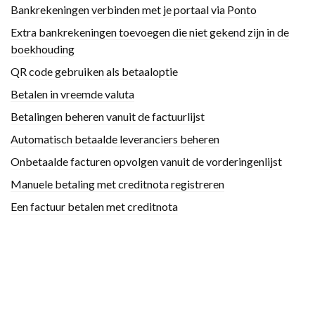
Bankrekeningen verbinden met je portaal via Ponto
Extra bankrekeningen toevoegen die niet gekend zijn in de
boekhouding
QR code gebruiken als betaaloptie
Betalen in vreemde valuta
Betalingen beheren vanuit de factuurlijst
Automatisch betaalde leveranciers beheren
Onbetaalde facturen opvolgen vanuit de vorderingenlijst
Manuele betaling met creditnota registreren
Een factuur betalen met creditnota