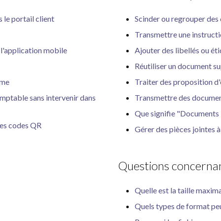
le portail client
Scinder ou regrouper de
Transmettre une instruct
 l'application mobile
Ajouter des libellés ou é
Réutiliser un document s
rme
Traiter des proposition d
mptable sans intervenir dans
Transmettre des document
Que signifie "Document
des codes QR
Gérer des pièces jointes à
Questions concernan
Quelle est la taille maxi
Quels types de format pe